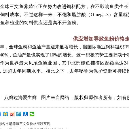
全球三文鱼养殖业正在努力改进饲料配方，在不影响鱼类生长
饲料成本。不过这样一来，不饱和脂肪酸（Omega-3）含量
文鱼养殖业的饲料供应还是离不开鱼粉。
供应增加导致鱼粉价格
24年，全球鱼粉和鱼油产量迎来显著增长，据国际渔业饲料组织IF
40%，鱼油产量也实现了10%的增长。这一积极态势主要归功
作为世界最大凤尾鱼渔业国，其中北部鳀鱼捕捞区配额高达247
吨，远超去年同期水平。相比之下，去年秘鲁为保护资源可持续
：
八鲜过海爱生鲜
图片来自网络，版权归原作者所有，如有
球各市场养殖三文鱼价格涨跌互现