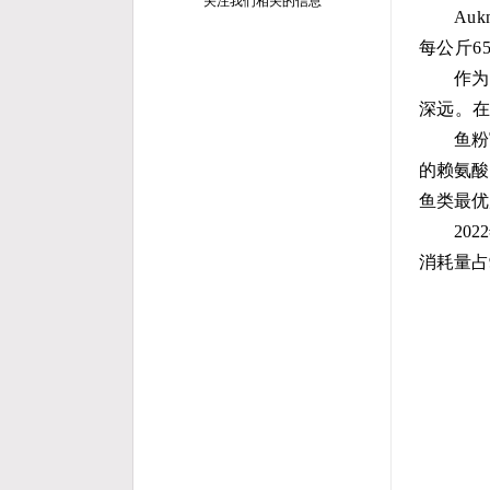
关注我们相关的信息
Au
每公斤6
作为
深远。
鱼粉
的赖氨酸
鱼类最优
20
消耗量占