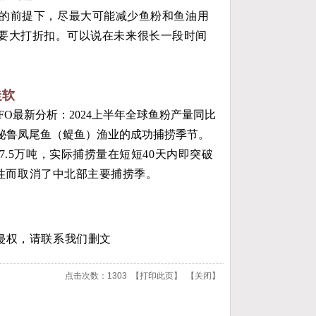
的前提下，尽最大可能减少鱼粉和鱼油用
就要大打折扣。
可以说在未来很长一段时间
走软
FO最新分析
：2024上半年全球鱼粉产量同比
于秘鲁凤尾鱼（鳀鱼）渔业的成功捕捞季节。
.5万吨，实际捕捞量在短短40天内即突破
性而取消了中北部主要捕捞季。
侵权，请联系我们删文
点击次数：
1303
【
打印此页
】 【
关闭
】