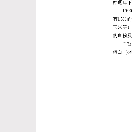
始逐年
19
有15%
玉米等
的鱼粉
而
智
蛋白（羽